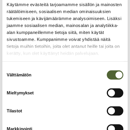
Käytämme evästeitä tarjoamamme sisällön ja mainosten
or a small fami­ly celebra­tion. Our res­
räätälöimiseen, sosiaalisen median ominaisuuksien
tau­rant seats 120 people and the café
tukemiseen ja kävijämäärämme analysoimiseen. Lisäksi
has room for 60 people. We also have
jaamme sosiaalisen median, mainosalan ja analytiikka-
three mee­ting rooms for 10–60 per­
alan kumppaneillemme tietoja siitä, miten käytät
sons. The delicious food, com­for­table
sivustoamme. Kumppanimme voivat yhdistää näitä
envi­ron­ment and good ser­vice will
tietoja muihin tietoihin, joita olet antanut heille tai joita on
make your event an unfor­get­table
kerätty, kun olet käyttänyt heidän palvelujaan.
one. We pro­vi­de you with pro­fes­sio­
nal ser­vice and assis­tance in plan­ning
S
and arran­ging your event.
Välttämätön
u
Call our sales ser­vice at
+358 8 466
o
s
622
.
Mieltymykset
t
u
m
Tilastot
u
k
Markkinointi