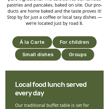
pastries and panca­kes, baked on site. Our pro­
ducts are home baked and the tas­te pro­ves it!
Stop by for just a cof­fee or local tasy dis­hes —
we’­re loca­ted just by road 8.
Á la Carte
For children
Small dishes
Groups
Local food lunch served
every day
Our tra­di­tio­nal buf­fet table is set for