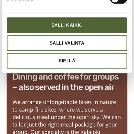
s
e
n
v
SALLI KAIKKI
a
l
SALLI VALINTA
i
n
t
KIELLÄ
a
Dining and coffee for groups
– also served in the open air
We arran­ge unfor­get­table hikes in natu­re
to camp-fire sites, whe­re we ser­ve a
delicious meal under the open sky. We can
tai­lor just the right meal pac­ka­ge for your
group. Our special­ty is the Kala­jo­ki