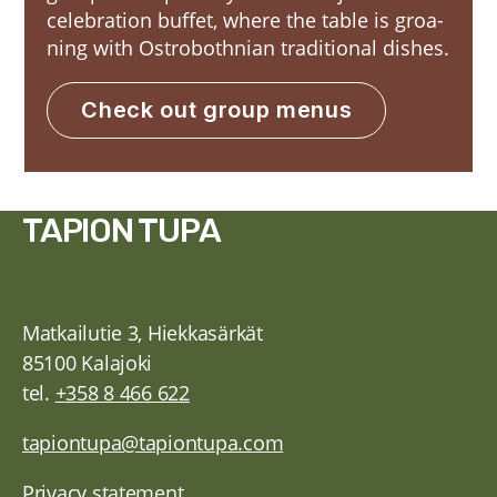
celebra­tion buf­fet, whe­re the table is groa­
ning with Ostro­both­nian tra­di­tio­nal dishes.
Check out group menus
TAPION TUPA
Matkailutie 3, Hiekkasärkät
85100 Kalajoki
tel.
+358 8 466 622
tapiontupa@tapiontupa.com
Privacy statement