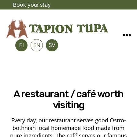
Book your stay
FI
EN
SV
A restaurant / café worth
visiting
Eve­ry day, our res­tau­rant ser­ves good Ostro­
both­nian local home­ma­de food made from
pure ingre­dients. The café ser­ves our famous