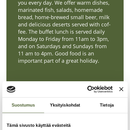
you eve­ry day. We offer warm dis­hes,
mari­na­ted fish, salads, home­ma­de
bread, home-brewed small beer, milk
and delicious deserts ser­ved with cof­
fee. The buf­fet lunch is ser­ved dai­ly
Mon­day to Fri­day from 11am to 3pm,
and on Satur­days and Sun­days from
11 am to 4pm. Good food is an
impor­tant part of a great holiday.
Catering services
Suostumus
Yksityiskohdat
Tietoja
We can help you make your par­ty
Tämä sivusto käyttää evästeitä
great, whet­her it is a lar­ger gat­he­ring