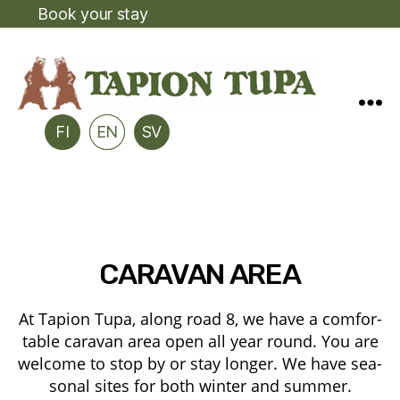
Book your stay
FI
EN
SV
CARAVAN AREA
At Tapion Tupa, along road 8, we have a com­for­
table cara­van area open all year round. You are
welco­me to stop by or stay lon­ger. We have sea­
so­nal sites for both win­ter and summer.