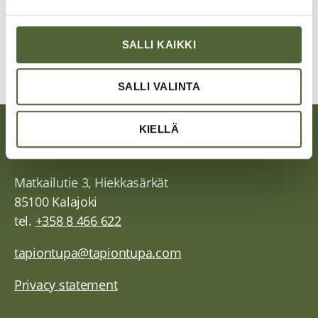
e
n
v
SALLI KAIKKI
a
l
SALLI VALINTA
i
n
TAPION TUPA
t
KIELLÄ
a
Matkailutie 3, Hiekkasärkät
85100 Kalajoki
tel.
+358 8 466 622
tapiontupa@tapiontupa.com
Privacy statement