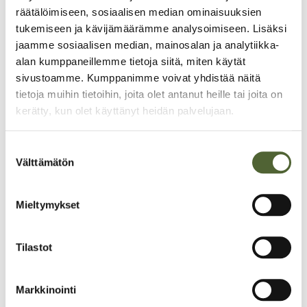
räätälöimiseen, sosiaalisen median ominaisuuksien
Book now
tukemiseen ja kävijämäärämme analysoimiseen. Lisäksi
jaamme sosiaalisen median, mainosalan ja analytiikka-
alan kumppaneillemme tietoja siitä, miten käytät
sivustoamme. Kumppanimme voivat yhdistää näitä
tietoja muihin tietoihin, joita olet antanut heille tai joita on
kerätty, kun olet käyttänyt heidän palvelujaan.
S
Välttämätön
u
o
s
Mieltymykset
t
u
m
Tilastot
u
k
Markkinointi
s