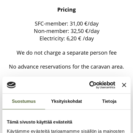
Pricing
SFC-mem­ber: 31,00 €/day
Non-mem­ber: 32,50 €/day
Elect­rici­ty: 6,20 € /day
We do not char­ge a sepa­ra­te per­son fee
No advance reser­va­tions for the cara­van area.
In the sum­mer, next to the cara­van area is loca­
ted the Tapio­land inland swim­ming pool. The
tic­kets can be purc­ha­sed at the gate for xxx
Suostumus
Yksityiskohdat
Tietoja
eur/person, incl. sau­na and swim­ming. The tic­
ket is valid all day.
Tämä sivusto käyttää evästeitä
Tic­ket pac­ka­ges are also available.
Käytämme evästeitä tarjoamamme sisällön ja mainosten