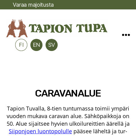
Varaa majoitusta
FI
EN
SV
CARAVANALUE
Tapion Tuval­la, 8‑tien tun­tu­mas­sa toi­mii ympä­ri
vuo­den muka­va cara­van alue. Säh­kö­paik­ko­ja on
50. Alue sijait­see hyvien ulkoi­lu­reit­tien äärel­lä ja
Sii­pon­joen luon­to­po­lul­le
pää­see lähel­tä ja tur­