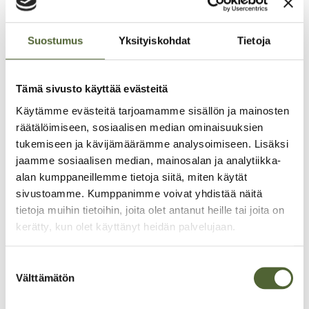
SFC-jäsen: 31,00 €/vrk
Suostumus
Yksityiskohdat
Tietoja
Ei jäsen: 32,50 €/vrk
Säh­kö 6,20 €/vrk
Tämä sivusto käyttää evästeitä
Käytämme evästeitä tarjoamamme sisällön ja mainosten
räätälöimiseen, sosiaalisen median ominaisuuksien
tukemiseen ja kävijämäärämme analysoimiseen. Lisäksi
jaamme sosiaalisen median, mainosalan ja analytiikka-
alan kumppaneillemme tietoja siitä, miten käytät
sivustoamme. Kumppanimme voivat yhdistää näitä
tietoja muihin tietoihin, joita olet antanut heille tai joita on
kerätty, kun olet käyttänyt heidän palvelujaan.
S
Välttämätön
u
o