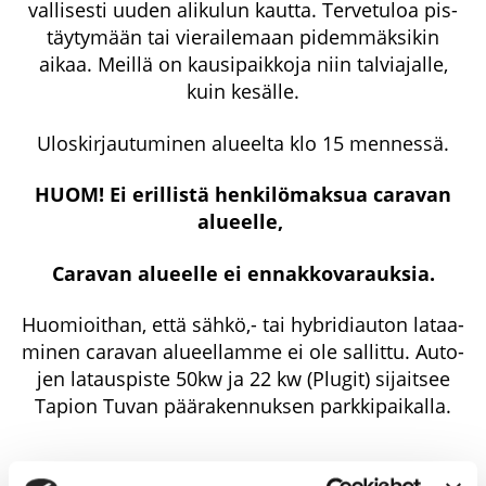
val­li­ses­ti uuden ali­ku­lun kaut­ta. Ter­ve­tu­loa pis­
täy­ty­mään tai vie­rai­le­maan pidem­mäk­si­kin
aikaa. Meil­lä on kausi­paik­ko­ja niin tal­via­jal­le,
kuin kesälle.
Ulos­kir­jau­tu­mi­nen alu­eel­ta klo 15 mennessä.
HUOM! Ei eril­lis­tä hen­ki­lö­mak­sua cara­van
alueelle,
Cara­van alu­eel­le ei ennakkovarauksia.
Huo­mioit­han, että säh­kö,- tai hybri­di­au­ton lataa­
mi­nen cara­van alu­eel­lam­me ei ole sal­lit­tu. Auto­
jen lataus­pis­te 50kw ja 22 kw (Plu­git) sijait­see
Tapion Tuvan pää­ra­ken­nuk­sen parkkipaikalla.
HINNASTO